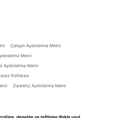
tni
Çalışan Aydınlatma Metni
Aydınlatma Metni
isi Aydınlatma Metni
erez Politikası
etni
Ziyaretçi Aydınlatma Metni
rolüne, denetim ve teftişine ilişkin usul