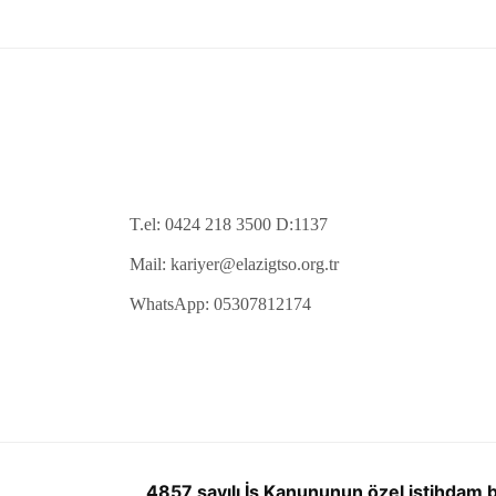
T.el: 0424 218 3500 D:1137
Mail: kariyer@elazigtso.org.tr
WhatsApp: 05307812174
4857 sayılı İş Kanununun özel istihdam bü