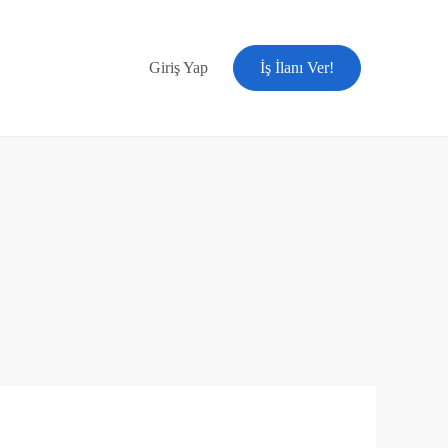
Giriş Yap
İş İlanı Ver!