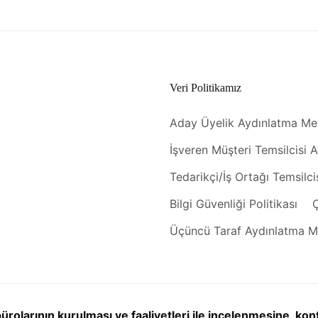
Veri Politikamız
Aday Üyelik Aydınlatma Me
İşveren Müşteri Temsilcisi 
Tedarikçi/İş Ortağı Temsilc
Bilgi Güvenliği Politikası
Ç
Üçüncü Taraf Aydınlatma M
rolarının kurulması ve faaliyetleri ile incelenmesine, kont